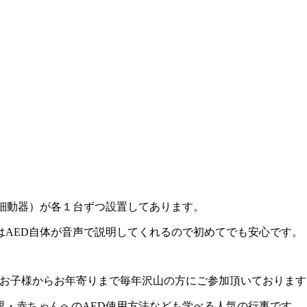
。
細動器）が各１台ずつ設置してあります。
はAED自体が音声で説明してくれるので初めてでも安心です。
、お子様からお年寄りまで毎年沢山の方にご参加頂いております
児・赤ちゃんへのAED使用方法なども学べる人気の行事です。