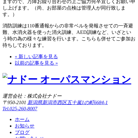
ますので、万障お繰り合わせの上ご協力何卒宜しくお願い申
し上げます。（尚、お部屋の点検は管理人が同行致しま
す。）
消防訓練は110番通報からの非常ベルを発報させての一斉避
難、水消火器を使った消火訓練、AED訓練など、いざとい
う時の為の様々な練習を行います。こちらも併せてご参加お
待ちしております。
« 新しい記事を見る
以前の記事を見る »
運営会社：株式会社ナドー
〒950-2101
新潟県新潟市西区五十嵐1の町6684-1
Tel.025-260-8007
ホーム
お知らせ
ブログ