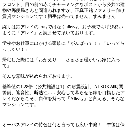
フロント、目の前の赤くチャーミングなポストから公共の建
物や郵便局さんと間違われますが、正真正銘ファミリー向け
賃貸マンションです！切手は売ってません、すみません！
綴りは鉄アレイのarrayではなくallez-y、お子様でも呼び易い
ように『アレイ』と読ませて頂いております。
学校やお仕事に出かける家族に「がんばって！」「いってら
っしゃい！」
帰宅した際には「おかえり！ さぁさぁ暖かいお家に入っ
て」
そんな意味が込められております。
基準値の1.28倍（公共施設は1）の耐震設計、ALSOK24時間
警備、遮音性、断熱性……安心して暮らせる家を目指したア
レイだからこそ、自信を持って「Allez-y」と言える、そんな
マンションです。
オーパスアレイの特色は何と言っても広い中庭！ 午後は保