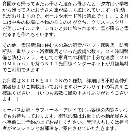
育園から帰ってきたお子さん達がお母さんと、夕方は小学校
から帰ってきたお子さん達が楽しく遊ばれています （乳幼
児がおりますので、ボールやボード等は禁止です）。１２月
には中央の砂場に本物のモミの木が立ち、クリスマスツリー
が美しいイルミネーションと共に飾られます。雪が降ると雪
だるまも作れちゃいます。
その他、雪国新潟に住む人の為の消雪パイプ・床暖房・防音
断熱二重サッシ・浴室暖房といった設備の数々。２４時間警
備と防犯カメラ。そしてご家庭での利用に十分な速度（２０
０Ｍｂｐｓ）を持つＮＴＴ光回線インターネットが月額無料
でご利用できます！
お部屋は３ＬＤＫと４ＬＤＫの２種類。詳細は各不動産仲介
業者様よりご掲載頂いておりますポータルサイトの写真をご
確認ください。（いつも素敵に撮影下さりありがとうござい
ます！）
オーパス新潟・ラフィーネ・アレイではお客様の内覧をいつ
でもお待ちしております。御覧の際はお近くの不動産屋さん
へ事前にご予約の上でお越しください。管理人もしくは担当
者がマンションとお部屋をご案内させていただきます。